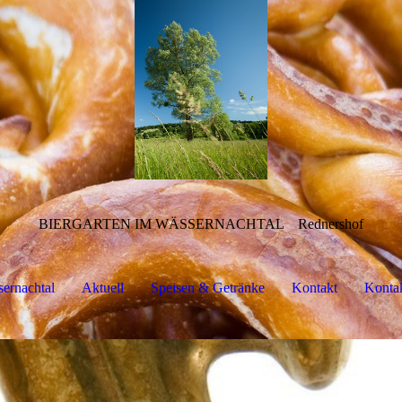
BIERGARTEN IM WÄSSERNACHTAL
Rednershof
sernachtal
Aktuell
Speisen & Getränke
Kontakt
Konta